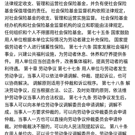
法律规定收支、管理和运营社会保险基金，并负有使社会保险
基金保值增值的责任。 社会保险基金监督机构依照法律规定，
对社会保险基金的收支、管理和运营实施监督。 社会保险基金
经办机构和社会保险基金监督机构的设立和职能由法律规定。
任何组织和个人不得挪用社会保险基金。 第七十五条 国家鼓励
用人单位根据本单位实际情况为劳动者建立补充保险。 国家提
倡劳动者个人进行储蓄性保险。 第七十六条 国家发展社会福利
事业，兴建公共福利设施，为劳动者休息、休养和疗养提供条
件。 用人单位应当创造条件，改善集体福利，提高劳动者的福
利待遇。 第十章 劳动争议 第七十七条 用人单位与劳动者发生
劳动争议，当事人可以依法申请调解、仲裁、提起诉讼，也可
以协商解决。 调解原则适用于仲裁和诉讼程序。 第七十八条 解
决劳动争议，应当根据合法、公正、及时处理的原则，依法维
护劳动争议当事人的合法权益。 第七十九条 劳动争议发生后，
当事人可以向本单位劳动争议调解委员会申请调解；调解不
成，当事人一方要求仲裁的，可以向劳动争议仲裁委员会申请
仲裁。当事人一方也可以直接向劳动争议仲裁委员会申请仲
裁。对仲裁裁决不服的，可以向人民法院提起诉讼。 第八十条
在用人单位内，可以设立劳动争议调解委员会。劳动争议调解