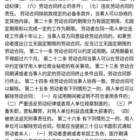
动纪律； （六）劳动合同终止的条件； （七）违反劳动合同的
责任。 劳动合同除前款规定的必备条款外，当事人可以协商约
定其他内容。 第二十条 劳动合同的期限分为有固定期限、无固
定期限和以完成一定的工作为期限。 劳动者在同一用人单位连
续工作满十年以上，当事人双方同意延续劳动合同的，如果劳
动者提出订立无固定期限的劳动合同，应当订立无固定期限的
劳动合同。 第二十一条 劳动合同可以约定试用期。试用期最长
不得超过六个月。 第二十二条 劳动合同当事人可以在劳动合同
中约定保守用人单位商业秘密的有关事项。 第二十三条 劳动合
同期满或者当事人约定的劳动合同终止条件出现，劳动合同即
行终止。 第二十四条 经劳动合同当事人协商一致，劳动合同可
以解除。 第二十五条 劳动者有下列情形之一的，用人单位可以
解除劳动合同： （一）在试用期间被证明不符合录用条件的；
（二）严重违反劳动纪律或者用人单位规章制度的； （三）严
重失职，营私舞弊，对用人单位利益造成重大损害的； （四）
被依法追究刑事责任的。 第二十六条 有下列情形之一的，用人
单位可以解除劳动合同，但是应当提前三十日以书面形式通知
劳动者本人： （一）劳动者患病或者非因工负伤，医疗期满