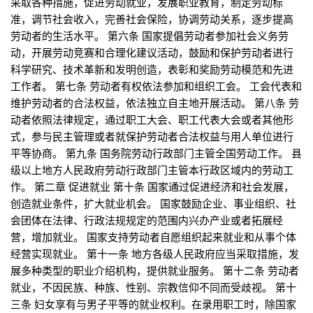
采取各种措施，促进劳动就业，发展职业教育，制定劳动标
准，调节社会收入，完善社会保险，协调劳动关系，逐步提高
劳动者的生活水平。 第六条 国家提倡劳动者参加社会义务劳
动，开展劳动竞赛和合理化建议活动，鼓励和保护劳动者进行
科学研究、技术革新和发明创造，表彰和奖励劳动模范和先进
工作者。 第七条 劳动者有权依法参加和组织工会。 工会代表和
维护劳动者的合法权益，依法独立自主地开展活动。 第八条 劳
动者依照法律规定，通过职工大会、职工代表大会或者其他形
式，参与民主管理或者就保护劳动者合法权益与用人单位进行
平等协商。 第九条 国务院劳动行政部门主管全国劳动工作。 县
级以上地方人民政府劳动行政部门主管本行政区域内的劳动工
作。 第二章 促进就业 第十条 国家通过促进经济和社会发展，
创造就业条件，扩大就业机会。 国家鼓励企业、事业组织、社
会团体在法律、行政法规规定的范围内兴办产业或者拓展经
营，增加就业。 国家支持劳动者自愿组织起来就业和从事个体
经营实现就业。 第十一条 地方各级人民政府应当采取措施，发
展多种类型的职业介绍机构，提供就业服务。 第十二条 劳动者
就业，不因民族、种族、性别、宗教信仰不同而受歧视。 第十
三条 妇女享有与男子平等的就业权利。在录用职工时，除国家