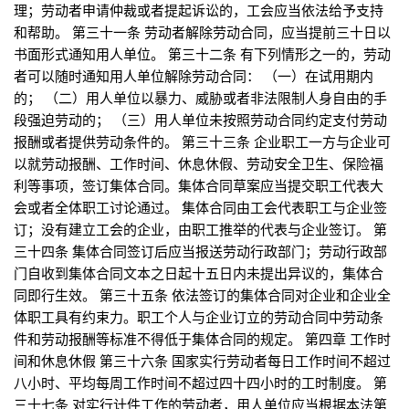
理；劳动者申请仲裁或者提起诉讼的，工会应当依法给予支持
和帮助。 第三十一条 劳动者解除劳动合同，应当提前三十日以
书面形式通知用人单位。 第三十二条 有下列情形之一的，劳动
者可以随时通知用人单位解除劳动合同： （一）在试用期内
的； （二）用人单位以暴力、威胁或者非法限制人身自由的手
段强迫劳动的； （三）用人单位未按照劳动合同约定支付劳动
报酬或者提供劳动条件的。 第三十三条 企业职工一方与企业可
以就劳动报酬、工作时间、休息休假、劳动安全卫生、保险福
利等事项，签订集体合同。集体合同草案应当提交职工代表大
会或者全体职工讨论通过。 集体合同由工会代表职工与企业签
订；没有建立工会的企业，由职工推举的代表与企业签订。 第
三十四条 集体合同签订后应当报送劳动行政部门；劳动行政部
门自收到集体合同文本之日起十五日内未提出异议的，集体合
同即行生效。 第三十五条 依法签订的集体合同对企业和企业全
体职工具有约束力。职工个人与企业订立的劳动合同中劳动条
件和劳动报酬等标准不得低于集体合同的规定。 第四章 工作时
间和休息休假 第三十六条 国家实行劳动者每日工作时间不超过
八小时、平均每周工作时间不超过四十四小时的工时制度。 第
三十七条 对实行计件工作的劳动者，用人单位应当根据本法第