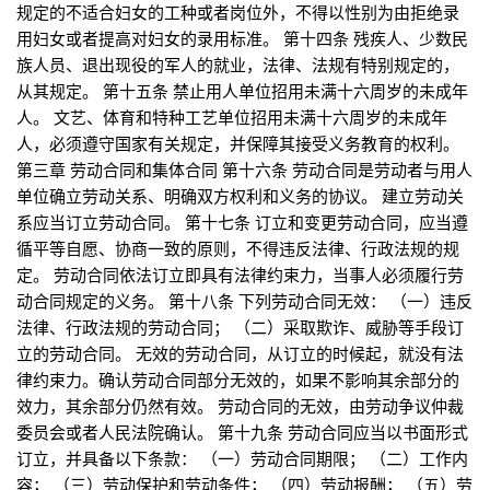
规定的不适合妇女的工种或者岗位外，不得以性别为由拒绝录
用妇女或者提高对妇女的录用标准。 第十四条 残疾人、少数民
族人员、退出现役的军人的就业，法律、法规有特别规定的，
从其规定。 第十五条 禁止用人单位招用未满十六周岁的未成年
人。 文艺、体育和特种工艺单位招用未满十六周岁的未成年
人，必须遵守国家有关规定，并保障其接受义务教育的权利。
第三章 劳动合同和集体合同 第十六条 劳动合同是劳动者与用人
单位确立劳动关系、明确双方权利和义务的协议。 建立劳动关
系应当订立劳动合同。 第十七条 订立和变更劳动合同，应当遵
循平等自愿、协商一致的原则，不得违反法律、行政法规的规
定。 劳动合同依法订立即具有法律约束力，当事人必须履行劳
动合同规定的义务。 第十八条 下列劳动合同无效： （一）违反
法律、行政法规的劳动合同； （二）采取欺诈、威胁等手段订
立的劳动合同。 无效的劳动合同，从订立的时候起，就没有法
律约束力。确认劳动合同部分无效的，如果不影响其余部分的
效力，其余部分仍然有效。 劳动合同的无效，由劳动争议仲裁
委员会或者人民法院确认。 第十九条 劳动合同应当以书面形式
订立，并具备以下条款： （一）劳动合同期限； （二）工作内
容； （三）劳动保护和劳动条件； （四）劳动报酬； （五）劳