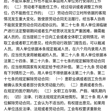
后，不能从事原工作也不能从事由用人单位另行安排的工作
的； （二）劳动者不能胜任工作，经过培训或者调整工作岗
位，仍不能胜任工作的； （三）劳动合同订立时所依据的客观
情况发生重大变化，致使原劳动合同无法履行，经当事人协商
不能就变更劳动合同达成协议的。 第二十七条 用人单位濒临破
产进行法定整顿期间或者生产经营状况发生严重困难，确需裁
减人员的，应当提前三十日向工会或者全体职工说明情况，听
取工会或者职工的意见，经向劳动行政部门报告后，可以裁减
人员。 用人单位依据本条规定裁减人员，在六个月内录用人员
的，应当优先录用被裁减的人员。 第二十八条 用人单位依据本
法第二十四条、第二十六条、第二十七条的规定解除劳动合同
的，应当依照国家有关规定给予经济补偿。 第二十九条 劳动者
有下列情形之一的，用人单位不得依据本法第二十六条、第二
十七条的规定解除劳动合同： （一）患职业病或者因工负伤并
被确认丧失或者部分丧失劳动能力的； （二）患病或者负伤，
在规定的医疗期内的； （三）女职工在孕期、产假、哺乳期内
的； （四）法律、行政法规规定的其他情形。 第三十条 用人单
位解除劳动合同，工会认为不适当的，有权提出意见。如果用
人单位违反法律、法规或者劳动合同，工会有权要求重新处