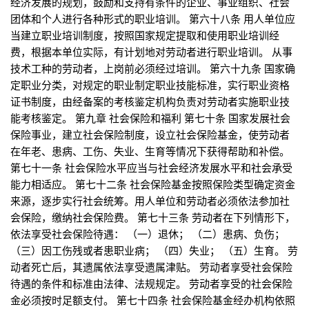
经济发展的规划，鼓励和支持有条件的企业、事业组织、社会
团体和个人进行各种形式的职业培训。 第六十八条 用人单位应
当建立职业培训制度，按照国家规定提取和使用职业培训经
费，根据本单位实际，有计划地对劳动者进行职业培训。 从事
技术工种的劳动者，上岗前必须经过培训。 第六十九条 国家确
定职业分类，对规定的职业制定职业技能标准，实行职业资格
证书制度，由经备案的考核鉴定机构负责对劳动者实施职业技
能考核鉴定。 第九章 社会保险和福利 第七十条 国家发展社会
保险事业，建立社会保险制度，设立社会保险基金，使劳动者
在年老、患病、工伤、失业、生育等情况下获得帮助和补偿。
第七十一条 社会保险水平应当与社会经济发展水平和社会承受
能力相适应。 第七十二条 社会保险基金按照保险类型确定资金
来源，逐步实行社会统筹。用人单位和劳动者必须依法参加社
会保险，缴纳社会保险费。 第七十三条 劳动者在下列情形下，
依法享受社会保险待遇： （一）退休； （二）患病、负伤；
（三）因工伤残或者患职业病； （四）失业； （五）生育。 劳
动者死亡后，其遗属依法享受遗属津贴。 劳动者享受社会保险
待遇的条件和标准由法律、法规规定。 劳动者享受的社会保险
金必须按时足额支付。 第七十四条 社会保险基金经办机构依照