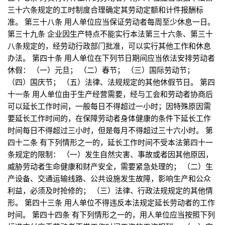
三十六条规定的工时制度合理确定其劳动定额和计件报酬标
准。 第三十八条 用人单位应当保证劳动者每周至少休息一日。
第三十九条 企业因生产特点不能实行本法第三十六条、第三十
八条规定的，经劳动行政部门批准，可以实行其他工作和休息
办法。 第四十条 用人单位在下列节日期间应当依法安排劳动者
休假： （一）元旦； （二）春节； （三）国际劳动节；
（四）国庆节； （五）法律、法规规定的其他休假节日。 第四
十一条 用人单位由于生产经营需要，经与工会和劳动者协商后
可以延长工作时间，一般每日不得超过一小时；因特殊原因需
要延长工作时间的，在保障劳动者身体健康的条件下延长工作
时间每日不得超过三小时，但是每月不得超过三十六小时。 第
四十二条 有下列情形之一的，延长工作时间不受本法第四十一
条规定的限制： （一）发生自然灾害、事故或者因其他原因，
威胁劳动者生命健康和财产安全，需要紧急处理的； （二）生
产设备、交通运输线路、公共设施发生故障，影响生产和公众
利益，必须及时抢修的； （三）法律、行政法规规定的其他情
形。 第四十三条 用人单位不得违反本法规定延长劳动者的工作
时间。 第四十四条 有下列情形之一的，用人单位应当按照下列