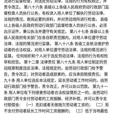
况进行监督检查，对违反劳动法律、法规的行为有权制止，并
责令改正。 第八十六条 县级以上各级人民政府劳动行政部门监
督检查人员执行公务，有权进入用人单位了解执行劳动法律、
法规的情况，查阅必要的资料，并对劳动场所进行检查。 县级
以上各级人民政府劳动行政部门监督检查人员执行公务，必须
出示证件，秉公执法并遵守有关规定。 第八十七条 县级以上各
级人民政府有关部门在各自职责范围内，对用人单位遵守劳动
法律、法规的情况进行监督。 第八十八条 各级工会依法维护劳
动者的合法权益，对用人单位遵守劳动法律、法规的情况进行
监督。 任何组织和个人对于违反劳动法律、法规的行为有权检
举和控告。 第十二章 法律责任 第八十九条 用人单位制定的劳
动规章制度违反法律、法规规定的，由劳动行政部门给予警
告，责令改正；对劳动者造成损害的，应当承担赔偿责任。 第
九十条 用人单位违反本法规定，延长劳动者工作时间的，由劳
动行政部门给予警告，责令改正，并可以处以罚款。 第九十一
条 用人单位有下列侵害劳动者合法权益情形之一的，由劳动行
政部门责令支付劳动者的工资报酬、经济补偿，并可以责令支
付赔偿金： （一）克扣或者无故拖欠劳动者工资的； （二）拒
不支付劳动者延长工作时间工资报酬的； （三）低于当地最低