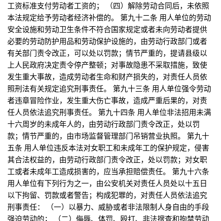
工资标准支付劳动者工资的； （四）解除劳动合同后，未依照
本法规定给予劳动者经济补偿的。 第九十二条 用人单位的劳动
安全设施和劳动卫生条件不符合国家规定或者未向劳动者提供
必要的劳动防护用品和劳动保护设施的，由劳动行政部门或者
有关部门责令改正，可以处以罚款；情节严重的，提请县级以
上人民政府决定责令停产整顿；对事故隐患不采取措施，致使
发生重大事故，造成劳动者生命和财产损失的，对责任人员依
照刑法有关规定追究刑事责任。 第九十三条 用人单位强令劳动
者违章冒险作业，发生重大伤亡事故，造成严重后果的，对责
任人员依法追究刑事责任。 第九十四条 用人单位非法招用未满
十六周岁的未成年人的，由劳动行政部门责令改正，处以罚
款；情节严重的，由市场监督管理部门吊销营业执照。 第九十
五条 用人单位违反本法对女职工和未成年工的保护规定，侵害
其合法权益的，由劳动行政部门责令改正，处以罚款；对女职
工或者未成年工造成损害的，应当承担赔偿责任。 第九十六条
用人单位有下列行为之一，由公安机关对责任人员处以十五日
以下拘留、罚款或者警告；构成犯罪的，对责任人员依法追究
刑事责任： （一）以暴力、威胁或者非法限制人身自由的手段
强迫劳动的； （二）侮辱、体罚、殴打、非法搜查和拘禁劳动