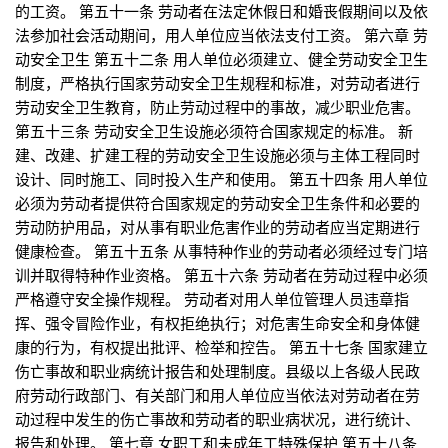
的工资。 第五十一条 劳动者在法定休假日和婚丧假期间以及依
法参加社会活动期间，用人单位应当依法支付工资。 第六章 劳
动安全卫生 第五十二条 用人单位必须建立、健全劳动安全卫生
制度，严格执行国家劳动安全卫生规程和标准，对劳动者进行
劳动安全卫生教育，防止劳动过程中的事故，减少职业危害。
第五十三条 劳动安全卫生设施必须符合国家规定的标准。 新
建、改建、扩建工程的劳动安全卫生设施必须与主体工程同时
设计、同时施工、同时投入生产和使用。 第五十四条 用人单位
必须为劳动者提供符合国家规定的劳动安全卫生条件和必要的
劳动防护用品，对从事有职业危害作业的劳动者应当定期进行
健康检查。 第五十五条 从事特种作业的劳动者必须经过专门培
训并取得特种作业资格。 第五十六条 劳动者在劳动过程中必须
严格遵守安全操作规程。 劳动者对用人单位管理人员违章指
挥、强令冒险作业，有权拒绝执行；对危害生命安全和身体健
康的行为，有权提出批评、检举和控告。 第五十七条 国家建立
伤亡事故和职业病统计报告和处理制度。县级以上各级人民政
府劳动行政部门、有关部门和用人单位应当依法对劳动者在劳
动过程中发生的伤亡事故和劳动者的职业病状况，进行统计、
报告和处理。 第七章 女职工和未成年工特殊保护 第五十八条