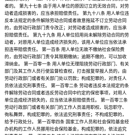
者的。 第九十七条 由于用人单位的原因订立的无效合同，对劳
动者造成损害的，应当承担赔偿责任。 第九十八条 用人单位违
反本法规定的条件解除劳动合同或者故意拖延不订立劳动合同
的，由劳动行政部门责令改正；对劳动者造成损害的，应当承
担赔偿责任。 第九十九条 用人单位招用尚未解除劳动合同的劳
动者，对原用人单位造成经济损失的，该用人单位应当依法承
担连带赔偿责任。 第一百条 用人单位无故不缴纳社会保险费
的，由劳动行政部门责令其限期缴纳；逾期不缴的，可以加收
滞纳金。 第一百零一条 用人单位无理阻挠劳动行政部门、有关
部门及其工作人员行使监督检查权，打击报复举报人员的，由
劳动行政部门或者有关部门处以罚款；构成犯罪的，对责任人
员依法追究刑事责任。 第一百零二条 劳动者违反本法规定的条
件解除劳动合同或者违反劳动合同中约定的保密事项，对用人
单位造成经济损失的，应当依法承担赔偿责任。 第一百零三条
劳动行政部门或者有关部门的工作人员滥用职权、玩忽职守、
徇私舞弊，构成犯罪的，依法追究刑事责任；不构成犯罪的，
给予行政处分。 第一百零四条 国家工作人员和社会保险基金经
办机构的工作人员挪用社会保险基金，构成犯罪的，依法追究