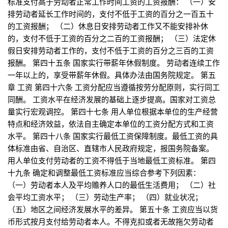
标准支付高于劳动者正常工作时间工资的工资报酬： （一）安
排劳动者延长工作时间的，支付不低于工资的百分之一百五十
的工资报酬； （二）休息日安排劳动者工作又不能安排补休
的，支付不低于工资的百分之二百的工资报酬； （三）法定休
假日安排劳动者工作的，支付不低于工资的百分之三百的工资
报酬。 第四十五条 国家实行带薪年休假制度。 劳动者连续工作
一年以上的，享受带薪年休假。具体办法由国务院规定。 第五
章 工资 第四十六条 工资分配应当遵循按劳分配原则，实行同工
同酬。 工资水平在经济发展的基础上逐步提高。国家对工资总
量实行宏观调控。 第四十七条 用人单位根据本单位的生产经营
特点和经济效益，依法自主确定本单位的工资分配方式和工资
水平。 第四十八条 国家实行最低工资保障制度。最低工资的具
体标准由省、自治区、直辖市人民政府规定，报国务院备案。
用人单位支付劳动者的工资不得低于当地最低工资标准。 第四
十九条 确定和调整最低工资标准应当综合参考下列因素：
（一）劳动者本人及平均赡养人口的最低生活费用； （二）社
会平均工资水平； （三）劳动生产率； （四）就业状况；
（五）地区之间经济发展水平的差异。 第五十条 工资应当以货
币形式按月支付给劳动者本人。不得克扣或者无故拖欠劳动者