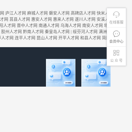
网
庐江人才网
麻城人才网
磐安人才网
高碑店人才网
快米人
才网
莒县人才网
惠安人才网
惠来人才网
遂川人才网
安溪人
在线客服
阳人才网
晋中人才网
南通人才网
乌海人才网
南安人才网
塔
胶州人才网
黔南人才网
秦皇岛人才网
|
绥芬河人才网
满洲
亭人才网
连平人才网
昆山人才网
开平人才网
和县人才网
简阳
会员中心
公 众 号
客服微信号
微信公众号