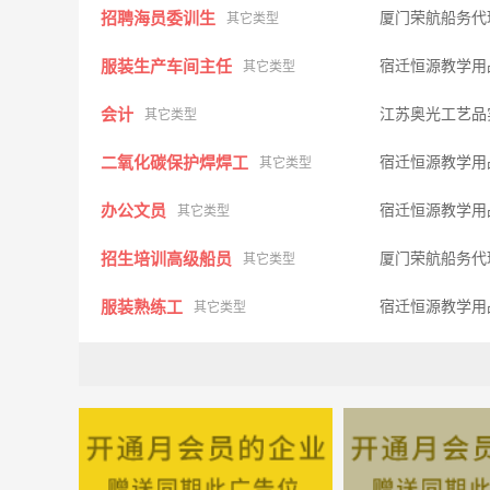
招聘海员委训生
厦门荣航船务代
其它类型
服装生产车间主任
宿迁恒源教学用
其它类型
会计
江苏奥光工艺品
其它类型
二氧化碳保护焊焊工
宿迁恒源教学用
其它类型
办公文员
宿迁恒源教学用
其它类型
招生培训高级船员
厦门荣航船务代
其它类型
服装熟练工
宿迁恒源教学用
其它类型
仓储保管
宿迁恒源教学用
其它类型
业务员
沭阳奇略房地产
其它类型
秘书
四川好医生集
其它类型