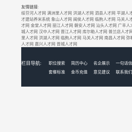
友情链接:
绥芬河人才网
满洲里人才网
洪湖人才网
泗县人才网
平湖人
才建站养米系统
象山人才网
闽侯人才网
临朐人才网
马关人
才网
金堂人才网
丽江人才网
磐安人才网
汕头人才网
广丰人
城人才网
汉中人才网
晋江人才网
库尔勒人才网
普兰店人才
里人才网
洪湖人才网
临朐人才网
马关人才网
南昌人才网
弥
人才网
嘉兴人才网
晋城人才网
栏目导航:
职位搜索
简历中心
名企展示
一句话
套餐标准
金币充值
意见建议
联系我