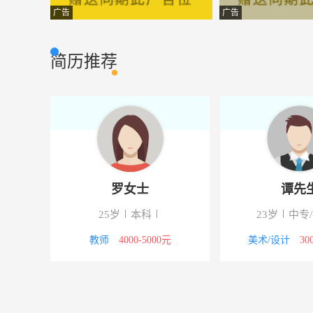
宣传专员
海南椰岛集团贸
其它类型
广告
广告
销售员
南京七彩林门业
其它类型
简历推荐
淘宝客服
沭阳人人科技有
市场营销
业务员
欧派整体厨柜
其它类型
设计师
沭阳中天装饰
其它类型
文员
江苏桐昆恒阳化
办公文员
罗女士
谭先
银行保险部专员
中国人民人寿保
保险
25岁
本科
23岁
中专
网站架构师
沭阳奇略房地产
其它类型
00元
教师
4000-5000元
美术/设计
30