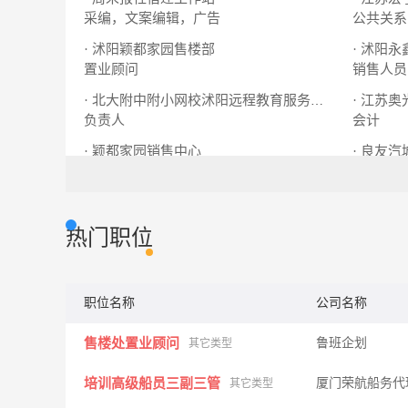
采编，文案编辑，广告
公共关系
· 沭阳颖都家园售楼部
· 沭阳
置业顾问
销售人员
· 江苏
· 北大附中附小网校沭阳远程教育服务中心
负责人
会计
· 颖都家园销售中心
· 良友汽
置业顾问
文员
热门职位
职位名称
公司名称
售楼处置业顾问
鲁班企划
其它类型
培训高级船员三副三管
厦门荣航船务代
其它类型