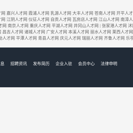
才网
嘉兴人才网
霞浦人才网
乳源人才网
大丰人才网
苍南人才网
开平人才
才网
江阴人才网
仪征人才网
自贡人才网
瓦房店人才网
江山人才网
南漳人
才网
南京人才网
重庆人才网
平湖人才网
井冈山人才网
|
张家港人才网
沭
网
昌吉人才网
诸城人才网
广安人才网
本溪人才网
丽水人才网
莱西人才网
勒人才网
平潭人才网
青县人才网
庆元人才网
瑞丽人才网
齐鲁人才网
乐
信息
招聘资讯
发布简历
企业入驻
会员中心
法律申明
们
沭阳人才网,沭阳招聘网,沭阳人才市场,沭阳人事人才网
Copyright © 2017-2023 沭阳人才网 www.shuyangjob.cn All rights reserved.